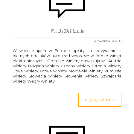
Winiety 2024 Austria
2024-01-04 04:46:19
W wielu krajach w Europie opłaty za korzystanie z
płatnych odcinków autostrad wnosi się w formie winiet
elektronicznych. Obecnie winiety obwiązują w: Austria
winiety Bułgaria winiety Czechy winiety Estonia winiety
Litwa winiety Łotwa winiety Mołdawia winiety Rumunia
winiety Słowacja winiety Słowenia winiety Szwajcaria
winiety Węgry winiety
czytaj całość »