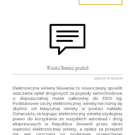
Winieta Słowenia poradnik
2024-01-17 03:42:41
Elektroniczna winieta Słowenia to nowoczesny sposób
uiszczania opłat drogowych za pojazdy samochodowe
o dopuszczalnej masie całkowitej do 3500 kg.
Podstawowe cechy elektronicznej winiety nie różnią się
zbytnio od klasycznej winiety w postaci naklejki.
Oznacza to, że kupując elektroniczną winietę uzyskujesz
prawo do korzystania ze wszystkich autostrad i dróg
ekspresowych w Republice Słowenii przez okres
ważności elektronicznej winiety, a opłata za przejazd
nie jest uiszczana na podstawie przejechanej