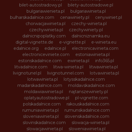
bilet-autostradowy.pl
bilety-autostradowe.pl
bulgariawienieta.pl
bulgariawinieta.pl
bulharskadalnice.com
cenawiniety.pl
cenywiniet.pl
chorwacjawinieta.pl
czechy-winieta.pl
czechywinieta.pl
czechywiniety.pl
dalnicnipoplatky.com
dalnicniznamka.eu
digital-vignette.de
e-vignette.pl
e-winieta.eu
edalnice.org
edalnice.pl
electronicavinieta.com
electroniceviniete.com
estoniawinieta.pl
estonskadalnice.com
ewinieta.pl
info365.pl
litvadalnice.com
litwa-winieta.pl
litwawinieta.pl
livignotunel.pl
livignotunnel.com
lotvawinieta.pl
lotwawinieta.pl
lotysskadalnice.com
madarskadalnice.com
moldavskadalnice.com
moldawiawinieta.pl
najtanszewiniety.pl
oplatyautostradowe.pl
pl-vignette.com
polskadalnice.com
rakouskadalnice.com
rumuniawinieta.pl
rumunskadalnice.com
sloveniawinieta.pl
slovenskadalnice.com
slovinskadalnice.com
slowacja-winieta.pl
slowacjawinieta.pl
sloweniawinieta.pl