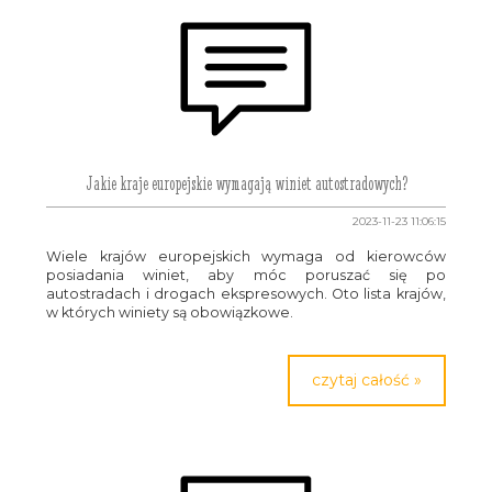
Jakie kraje europejskie wymagają winiet autostradowych?
2023-11-23 11:06:15
Wiele krajów europejskich wymaga od kierowców
posiadania winiet, aby móc poruszać się po
autostradach i drogach ekspresowych. Oto lista krajów,
w których winiety są obowiązkowe.
czytaj całość »