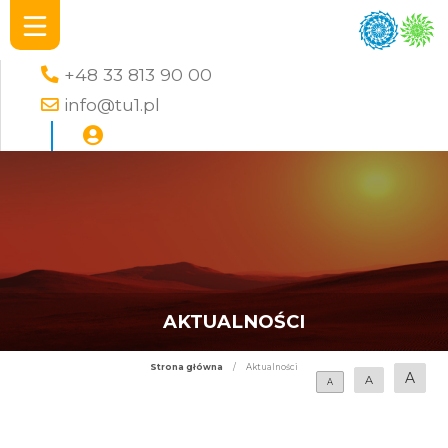
+48 33 813 90 00
info@tu1.pl
AKTUALNOŚCI
Strona główna
/
Aktualności
A
A
A