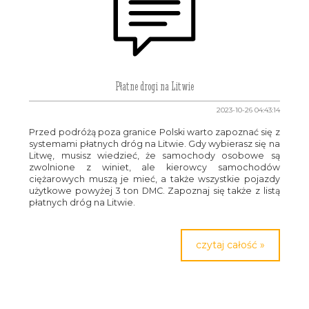
Płatne drogi na Litwie
2023-10-26 04:43:14
Przed podróżą poza granice Polski warto zapoznać się z
systemami płatnych dróg na Litwie. Gdy wybierasz się na
Litwę, musisz wiedzieć, że samochody osobowe są
zwolnione z winiet, ale kierowcy samochodów
ciężarowych muszą je mieć, a także wszystkie pojazdy
użytkowe powyżej 3 ton DMC. Zapoznaj się także z listą
płatnych dróg na Litwie.
czytaj całość »