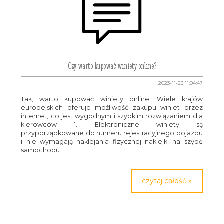
Czy warto kupować winiety online?
2023-11-23 11:04:47
Tak, warto kupować winiety online. Wiele krajów
europejskich oferuje możliwość zakupu winiet przez
internet, co jest wygodnym i szybkim rozwiązaniem dla
kierowców 1. Elektroniczne winiety są
przyporządkowane do numeru rejestracyjnego pojazdu
i nie wymagają naklejania fizycznej naklejki na szybę
samochodu.
czytaj całość »