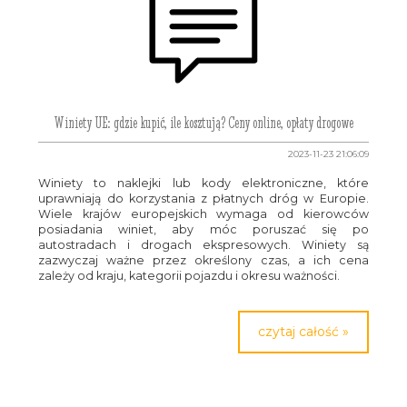
Winiety UE: gdzie kupić, ile kosztują? Ceny online, opłaty drogowe
2023-11-23 21:06:09
Winiety to naklejki lub kody elektroniczne, które
uprawniają do korzystania z płatnych dróg w Europie.
Wiele krajów europejskich wymaga od kierowców
posiadania winiet, aby móc poruszać się po
autostradach i drogach ekspresowych. Winiety są
zazwyczaj ważne przez określony czas, a ich cena
zależy od kraju, kategorii pojazdu i okresu ważności.
czytaj całość »