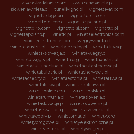
svycarskadalnice.com
szwajcariawinieta.pl
słoweniawinieta.pl
tunellivigno.pl
vignette-at.com
vignette-bg.com
vignette-cz.com
vignette-pl.com
vignette-poland.pl
vignette-ro.com
vignette-si.com
vignette.pl
vignettepoland.pl
vinetki.pl
vinietaelectronica.com
vinieteelectronice.com
wegrywinieta.pl
winieta-austria.pl
winieta-czechy.pl
winieta-litwa.pl
winieta-słowacja.pl
winieta-wegry.pl
winieta-węgry.pl
winieta.org
winietaaustria.pl
winietaaustriaonline.pl
winietaautostradowa.pl
winietabulgaria.pl
winietachorwacja.pl
winietaczechy.pl
winietaestonia.pl
winietalitwa.pl
winietalotwa.pl
winietamoldawia.pl
winietaonline.com
winietapolska.pl
winietarumunia.pl
winietaslovenia.pl
winietaslowacja.pl
winietaslowenia.pl
winietaszwajcaria.pl
winietasłowenia.pl
winietawegry.pl
winietomat.pl
winiety.org
winietydrogowe.pl
winietyelektroniczne.pl
winietyestonia.pl
winietywegry.pl