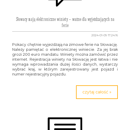
Słowacy mają elektroniczne winiety – ważne dla wyjeżdzających na
ferie
2024-01-09 17:24:16
Pokacy chętnie wyjeżdżają na zimowe ferie na Słowację.
Należy pamiętać o elektronicznej winiecie. Za jej brak
grozi 200 euro mandatu. Winiety można zamówić przez
internet. Rejestracja winiety na Słowację jest łatwa i nie
wymaga wprowadzania dużej ilości danych, wystarczy
wybrać kraj, w którym zarejestrowany jest pojazd i
numer rejestracyjny pojazdu.
czytaj całość »