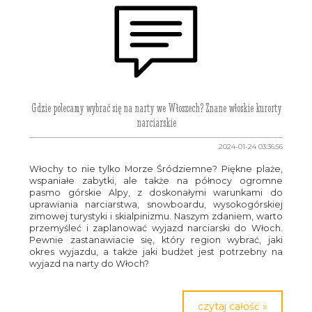
Gdzie polecamy wybrać się na narty we Włoszech? Znane włoskie kurorty
narciarskie
2024-01-24 03:36:56
Włochy to nie tylko Morze Śródziemne? Piękne plaże,
wspaniałe zabytki, ale także na północy ogromne
pasmo górskie Alpy, z doskonałymi warunkami do
uprawiania narciarstwa, snowboardu, wysokogórskiej
zimowej turystyki i skialpinizmu. Naszym zdaniem, warto
przemyśleć i zaplanować wyjazd narciarski do Włoch.
Pewnie zastanawiacie się, który region wybrać, jaki
okres wyjazdu, a także jaki budżet jest potrzebny na
wyjazd na narty do Włoch?
czytaj całość »