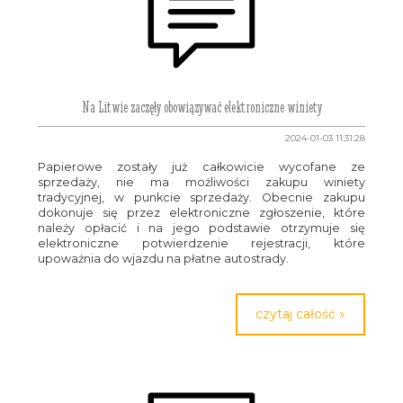
Na Litwie zaczęły obowiązywać elektroniczne winiety
2024-01-03 11:31:28
Papierowe zostały już całkowicie wycofane ze
sprzedaży, nie ma możliwości zakupu winiety
tradycyjnej, w punkcie sprzedaży. Obecnie zakupu
dokonuje się przez elektroniczne zgłoszenie, które
należy opłacić i na jego podstawie otrzymuje się
elektroniczne potwierdzenie rejestracji, które
upoważnia do wjazdu na płatne autostrady.
czytaj całość »