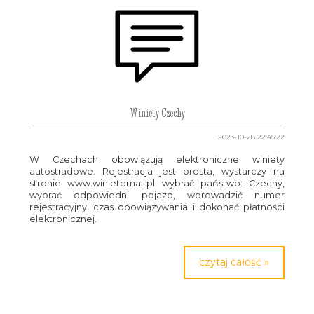
Winiety Czechy
2023-10-28 22:45:22
W Czechach obowiązują elektroniczne winiety
autostradowe. Rejestracja jest prosta, wystarczy na
stronie www.winietomat.pl wybrać państwo: Czechy,
wybrać odpowiedni pojazd, wprowadzić numer
rejestracyjny, czas obowiązywania i dokonać płatności
elektronicznej.
czytaj całość »