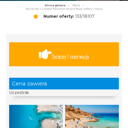
Strona główna
/
Oferta
/
Wycieczka z Limassol Marathon do Ayia Napa, Lefkary i więcej
Numer oferty:
133/18107
Terminy / rezerwacja
Cena zawiera
Uczestnik