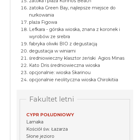
zatoka i plaża Konnos Beach
zatoka Green Bay, najlepsze miejsce do
nurkowania
plaża Figowa
Lefkara - górska wioska, znana z koronek i
wyrobów ze srebra
fabryka oliwki BIO z degustacją
degustacja w winiarni
średniowieczny klasztor żeński Agios Minas
Kato Dris średniowieczna wioska
opcjonalnie: wioska Skarinou
opcjonalnie neolityczna wioska Chirokitiia
Fakultet letni
CYPR POŁUDNIOWY
Larnaka
Kościół św. Łazarza
Słone jezioro