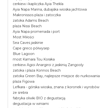
cerkiew i kapliczka Ayia Thekla
Ayia Napa Marina, dubajska wioska jachtowa
Makronissos plaża i zatoczka
zatoka Adams Beach
plaża Nissi Beach
Ayia Napa promenada i port
Most Miłości
Sea Caves jaskinie
Cape greco półwysep
Blue Lagoon
most Kamara Tou Koraka
cerkiew Agioi Anargiroi z jaskinią Zangooly
zatoka i plaża Konnos Beach
zatoka Green Bay, najlepsze miejsce do nurkowania
plaża Figowa
Lefkara - górska wioska, znana z koronek i wyrobów
ze srebra
fabryka oliwki BIO z degustacją
degustacja w winiarni