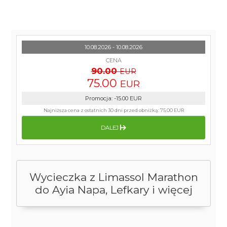
10.08.2026 - 10.08.2026
CENA
90.00
EUR
75.00
EUR
Promocja
:
-15.00
EUR
Najniższa cena z ostatnich 30 dni przed obniżką:
75.00 EUR
DALEJ
Wycieczka z Limassol Marathon
do Ayia Napa, Lefkary i więcej