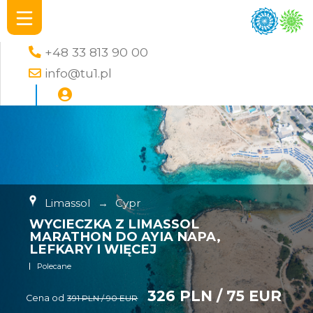
+48 33 813 90 00
info@tu1.pl
Limassol
→
Cypr
WYCIECZKA Z LIMASSOL
MARATHON DO AYIA NAPA,
LEFKARY I WIĘCEJ
Polecane
326 PLN / 75 EUR
Cena od
391 PLN / 90 EUR