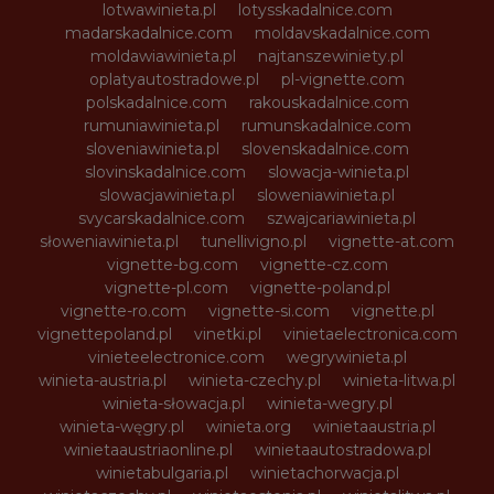
lotwawinieta.pl
lotysskadalnice.com
madarskadalnice.com
moldavskadalnice.com
moldawiawinieta.pl
najtanszewiniety.pl
oplatyautostradowe.pl
pl-vignette.com
polskadalnice.com
rakouskadalnice.com
rumuniawinieta.pl
rumunskadalnice.com
sloveniawinieta.pl
slovenskadalnice.com
slovinskadalnice.com
slowacja-winieta.pl
slowacjawinieta.pl
sloweniawinieta.pl
svycarskadalnice.com
szwajcariawinieta.pl
słoweniawinieta.pl
tunellivigno.pl
vignette-at.com
vignette-bg.com
vignette-cz.com
vignette-pl.com
vignette-poland.pl
vignette-ro.com
vignette-si.com
vignette.pl
vignettepoland.pl
vinetki.pl
vinietaelectronica.com
vinieteelectronice.com
wegrywinieta.pl
winieta-austria.pl
winieta-czechy.pl
winieta-litwa.pl
winieta-słowacja.pl
winieta-wegry.pl
winieta-węgry.pl
winieta.org
winietaaustria.pl
winietaaustriaonline.pl
winietaautostradowa.pl
winietabulgaria.pl
winietachorwacja.pl