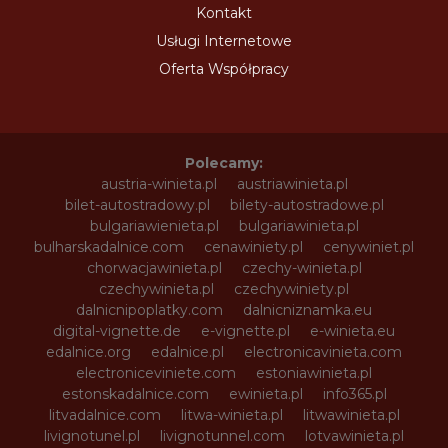
Kontakt
Usługi Internetowe
Oferta Współpracy
Polecamy:
austria-winieta.pl
austriawinieta.pl
bilet-autostradowy.pl
bilety-autostradowe.pl
bulgariawienieta.pl
bulgariawinieta.pl
bulharskadalnice.com
cenawiniety.pl
cenywiniet.pl
chorwacjawinieta.pl
czechy-winieta.pl
czechywinieta.pl
czechywiniety.pl
dalnicnipoplatky.com
dalnicniznamka.eu
digital-vignette.de
e-vignette.pl
e-winieta.eu
edalnice.org
edalnice.pl
electronicavinieta.com
electroniceviniete.com
estoniawinieta.pl
estonskadalnice.com
ewinieta.pl
info365.pl
litvadalnice.com
litwa-winieta.pl
litwawinieta.pl
livignotunel.pl
livignotunnel.com
lotvawinieta.pl