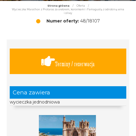
Strona główna
/
Oferta
/
Wycieczka Marathon z Protaras za srebrem, koronkami i Famagustą z odrobiną wina
i oliwy
Numer oferty:
48/18107
Terminy / rezerwacja
Cena zawiera
wycieczka jednodniowa