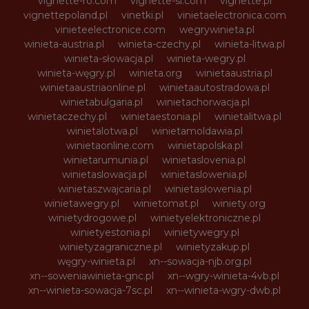
vignette-ro.com
vignette-si.com
vignette.pl
vignettepoland.pl
vinetki.pl
vinietaelectronica.com
vinieteelectronice.com
wegrywinieta.pl
winieta-austria.pl
winieta-czechy.pl
winieta-litwa.pl
winieta-słowacja.pl
winieta-wegry.pl
winieta-węgry.pl
winieta.org
winietaaustria.pl
winietaaustriaonline.pl
winietaautostradowa.pl
winietabulgaria.pl
winietachorwacja.pl
winietaczechy.pl
winietaestonia.pl
winietalitwa.pl
winietalotwa.pl
winietamoldawia.pl
winietaonline.com
winietapolska.pl
winietarumunia.pl
winietaslovenia.pl
winietaslowacja.pl
winietaslowenia.pl
winietaszwajcaria.pl
winietasłowenia.pl
winietawegry.pl
winietomat.pl
winiety.org
winietydrogowe.pl
winietyelektroniczne.pl
winietyestonia.pl
winietywegry.pl
winietyzagraniczne.pl
winietyzakup.pl
węgry-winieta.pl
xn--sowacja-njb.org.pl
xn--soweniawinieta-gnc.pl
xn--wgry-winieta-4vb.pl
xn--winieta-sowacja-7sc.pl
xn--winieta-wgry-dwb.pl