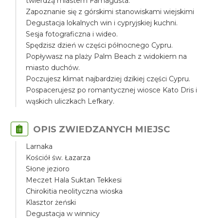
twierdzą miastem Famagusta.
Zapoznanie się z górskimi stanowiskami wiejskimi
Degustacja lokalnych win i cypryjskiej kuchni.
Sesja fotograficzna i wideo.
Spędzisz dzień w części północnego Cypru.
Popływasz na plaży Palm Beach z widokiem na
miasto duchów.
Poczujesz klimat najbardziej dzikiej części Cypru.
Pospacerujesz po romantycznej wiosce Kato Dris i
wąskich uliczkach Lefkary.
OPIS ZWIEDZANYCH MIEJSC
Larnaka
Kościół św. Łazarza
Słone jezioro
Meczet Hala Suktan Tekkesi
Chirokitia neolityczna wioska
Klasztor żeński
Degustacja w winnicy