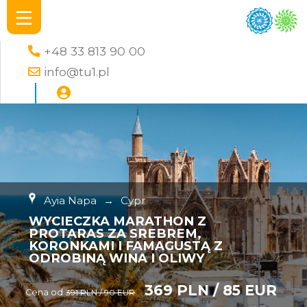
+48 33 813 90 00
info@tu1.pl
Ayia Napa
→
Cypr
WYCIECZKA MARATHON Z
PROTARAS ZA SREBREM,
KORONKAMI I FAMAGUSTĄ Z
ODROBINĄ WINA I OLIWY
369 PLN / 85 EUR
Cena od
391 PLN / 90 EUR