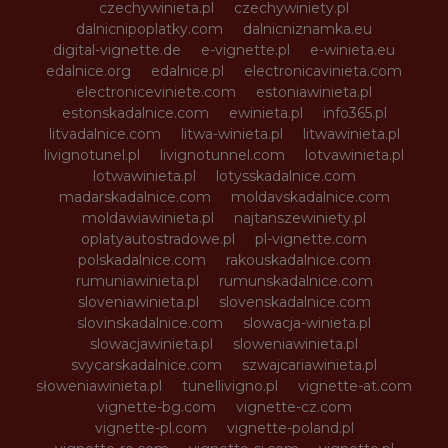
czechywinieta.pl
czechywiniety.pl
dalnicnipoplatky.com
dalnicniznamka.eu
digital-vignette.de
e-vignette.pl
e-winieta.eu
edalnice.org
edalnice.pl
electronicavinieta.com
electroniceviniete.com
estoniawinieta.pl
estonskadalnice.com
ewinieta.pl
info365.pl
litvadalnice.com
litwa-winieta.pl
litwawinieta.pl
livignotunel.pl
livignotunnel.com
lotvawinieta.pl
lotwawinieta.pl
lotysskadalnice.com
madarskadalnice.com
moldavskadalnice.com
moldawiawinieta.pl
najtanszewiniety.pl
oplatyautostradowe.pl
pl-vignette.com
polskadalnice.com
rakouskadalnice.com
rumuniawinieta.pl
rumunskadalnice.com
sloveniawinieta.pl
slovenskadalnice.com
slovinskadalnice.com
slowacja-winieta.pl
slowacjawinieta.pl
sloweniawinieta.pl
svycarskadalnice.com
szwajcariawinieta.pl
słoweniawinieta.pl
tunellivigno.pl
vignette-at.com
vignette-bg.com
vignette-cz.com
vignette-pl.com
vignette-poland.pl