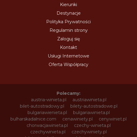
Kierunki
Destynacje
Polityka Prywatności
Regulamin strony
Zaloguj się
Kontakt
Usługi Internetowe
Oferta Współpracy
Polecamy:
austria-winieta.pl
austriawinieta.pl
bilet-autostradowy.pl
bilety-autostradowe.pl
bulgariawienieta.pl
bulgariawinieta.pl
bulharskadalnice.com
cenawiniety.pl
cenywiniet.pl
chorwacjawinieta.pl
czechy-winieta.pl
czechywinieta.pl
czechywiniety.pl