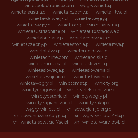
vinieteelectronice.com
wegrywinieta.pl
winieta-austria.pl
winieta-czechy.pl
winieta-litwa.pl
winieta-słowacja.pl
winieta-wegry.pl
winieta-węgry.pl
winieta.org
winietaaustria.pl
winietaaustriaonline.pl
winietaautostradowa.pl
winietabulgaria.pl
winietachorwacja.pl
winietaczechy.pl
winietaestonia.pl
winietalitwa.pl
winietalotwa.pl
winietamoldawia.pl
winietaonline.com
winietapolska.pl
winietarumunia.pl
winietaslovenia.pl
winietaslowacja.pl
winietaslowenia.pl
winietaszwajcaria.pl
winietasłowenia.pl
winietawegry.pl
winietomat.pl
winiety.org
winietydrogowe.pl
winietyelektroniczne.pl
winietyestonia.pl
winietywegry.pl
winietyzagraniczne.pl
winietyzakup.pl
węgry-winieta.pl
xn--sowacja-njb.org.pl
xn--soweniawinieta-gnc.pl
xn--wgry-winieta-4vb.pl
xn--winieta-sowacja-7sc.pl
xn--winieta-wgry-dwb.pl