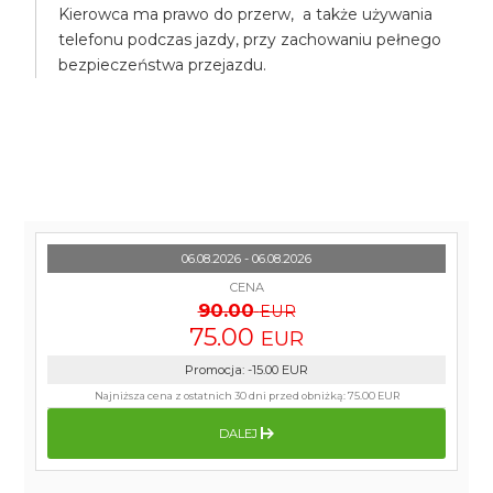
Kierowca ma prawo do przerw, a także używania
telefonu podczas jazdy, przy zachowaniu pełnego
bezpieczeństwa przejazdu.
06.08.2026 - 06.08.2026
CENA
90.00
EUR
75.00
EUR
Promocja
:
-15.00
EUR
Najniższa cena z ostatnich 30 dni przed obniżką:
75.00 EUR
DALEJ