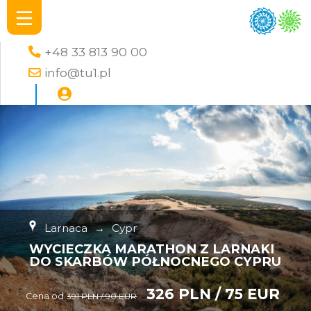
+48 33 813 90 00
info@tu1.pl
Larnaca
→
Cypr
WYCIECZKA MARATHON Z LARNAKI
DO SKARBÓW PÓŁNOCNEGO CYPRU
326 PLN / 75 EUR
Cena od
391 PLN / 90 EUR