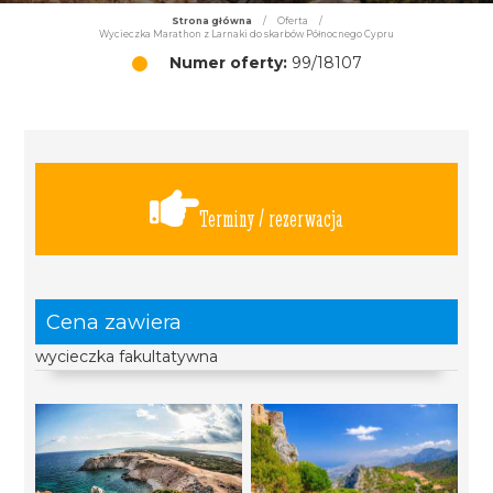
Strona główna
/
Oferta
/
Wycieczka Marathon z Larnaki do skarbów Północnego Cypru
Numer oferty:
99/18107
Terminy / rezerwacja
Cena zawiera
wycieczka fakultatywna