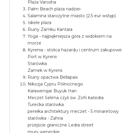
Plaża Varosha
Palm Beach plaża nadziei
Salamina starożytne miasto (2.5 eur wstęp)
Iskele plaża
Ruiny Zamku Kantara
Yoga - najpiękniejsza góra z widokiem na
morze
Kyrenia - stolica hazardu i centrum zakupowe
Port w Kyrenii
Starówka
Zamek w Kyrenii
Ruiny opactwa Bellapais
Nikozja Cypru Północnego
Karawensjar Buyuk Han
Meczet Selima czyli św. Zofii katedra
Turecka starówka
perełka architektury meczet - 5 minaretowy
starówka - Zahria
przejście graniczne Ledra street
mury weneckie