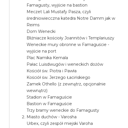
Famagusty, wyjście na bastion
Meczet Lali Mustafy Pasza, czyli
średniowiecczna katedra Notre Damm jak w
Reims
Dom Wenecki
Bliźniacze kościoły Joannitów i Templariuszy
Weneckie mury obronne w Famaguście -
wyjście na port
Plac Namika Kemala
Pałac Luisdwugów i weneckich dożów
Kościół św. Piotra i Pawła
Kościół św. Jerzego Łacińskiego
Zamek Othello (z zewnątrz, opcjonalnie
wewnątrz)
Stadion w Famaguście
Bastion w Famaguście
Trzy bramy weneckie do Famagusty
Miasto duchów - Varosha
Urbex, czyli zespół miejski Varoha