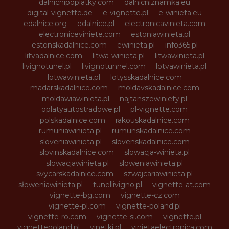
dalnicnipoplatky.com
dalnicniznamka.eu
digital-vignette.de
e-vignette.pl
e-winieta.eu
edalnice.org
edalnice.pl
electronicavinieta.com
electroniceviniete.com
estoniawinieta.pl
estonskadalnice.com
ewinieta.pl
info365.pl
litvadalnice.com
litwa-winieta.pl
litwawinieta.pl
livignotunel.pl
livignotunnel.com
lotvawinieta.pl
lotwawinieta.pl
lotysskadalnice.com
madarskadalnice.com
moldavskadalnice.com
moldawiawinieta.pl
najtanszewiniety.pl
oplatyautostradowe.pl
pl-vignette.com
polskadalnice.com
rakouskadalnice.com
rumuniawinieta.pl
rumunskadalnice.com
sloveniawinieta.pl
slovenskadalnice.com
slovinskadalnice.com
slowacja-winieta.pl
slowacjawinieta.pl
sloweniawinieta.pl
svycarskadalnice.com
szwajcariawinieta.pl
słoweniawinieta.pl
tunellivigno.pl
vignette-at.com
vignette-bg.com
vignette-cz.com
vignette-pl.com
vignette-poland.pl
vignette-ro.com
vignette-si.com
vignette.pl
vignettepoland.pl
vinetki.pl
vinietaelectronica.com